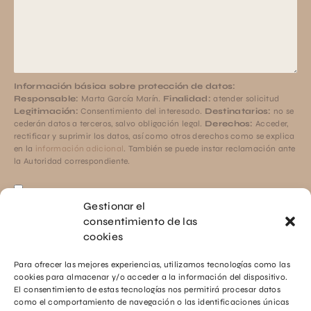
Información básica sobre protección de datos:
Responsable:
Marta García Marín.
Finalidad:
atender solicitud
Legitimación:
Consentimiento del interesado.
Destinatarios:
no se
cederán datos a terceros, salvo obligación legal.
Derechos:
Acceder,
rectificar y suprimir los datos, así como otros derechos como se explica
en la
información adicional
. También se puede instar reclamación ante
la Autoridad correspondiente.
He leído y acepto la
Protección de datos
y la
Protección de datos.
Gestionar el
ENVIA TU MENSAJE
consentimiento de las
cookies
Para ofrecer las mejores experiencias, utilizamos tecnologías como las
cookies para almacenar y/o acceder a la información del dispositivo.
El consentimiento de estas tecnologías nos permitirá procesar datos
como el comportamiento de navegación o las identificaciones únicas